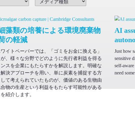
細藻類の培養による環境廃棄物
AI ass
荷の軽減
auton
ホワイトペーパーでは、「ゴミをお金に換える」
Just how sa
とが、様々な分野でどのように先行者利益を得る
sensitive 
ャンスを企業にもたらすかを解説します。明確な
self-aware
題解決アプローチを用い、単に炭素を捕捉する方
need some 
として考えられていたものが、価値のある生物由
化合物の生産という利益をもたらす可能性がある
とを紹介します。