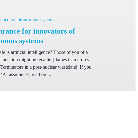
urance for innovators of
omous systems
fe is artificial intelligence? Those of you of a
disposition might be recalling James Cameron’s
 Terminators in a post-nuclear wasteland. If you
‘AI assurance’, read on ...