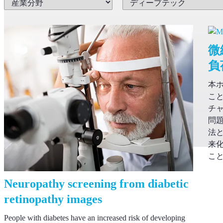
微
負
本
こ
チ
問
法
来
こ
Neuropathy screening from diabetic
retinopathy images
People with diabetes have an increased risk of developing