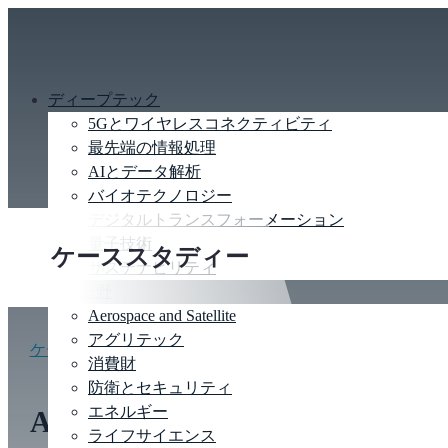
ディープテック
5Gとワイヤレスコネクティビティ
最先端の情報処理
AIとデータ解析
バイオテクノロジー
デジタルトランスフォーメーション
量子技術
ケーススタディー
サステナビリティ
産業分野
Aerospace and Satellite
アグリテック
ケーススタディーに戻る
消費財
防衛とセキュリティ
エネルギー
Automated synthetic
ライフサイエンス