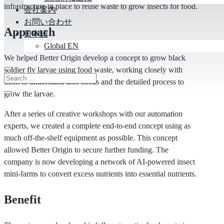
infrastructure in place to reuse waste to grow insects for food.
会社案内
お問い合わせ
Approach
日本語
Global EN
We helped Better Origin develop a concept to grow black
soldier fly larvae using food waste, working closely with
them to understand user needs and the detailed process to
grow the larvae.
After a series of creative workshops with our automation
experts, we created a complete end-to-end concept using as
much off-the-shelf equipment as possible. This concept
allowed Better Origin to secure further funding. The
company is now developing a network of AI-powered insect
mini-farms to convert excess nutrients into essential nutrients.
Benefit