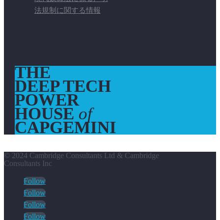
法規制に関する情報
THE
DEEP TECH
POWER
HOUSE
of
CAPGEMINI
© 2024 Cambridge Consultants Ltd & Cambridge
Consultants Inc
Follow
Follow
Follow
Follow