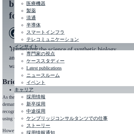
biology for high-protein
医療機器
製薬
food production
流通
半導体
スマートインフラ
テレコミュニケーション
インサイト
Harnessing the science of synthetic biology
専門家の視点
and best-in-class automation to turn organic
ケーススタディー
waste into high-protein fish food.
Latest publications
ニュースルーム
Brief
イベント
キャリア
採用情報
As the world’s population continues to grow, so too does the
新卒採用
demand for food, particularly sources of protein. Insects are
中途採用
recognised as a potential protein source which can be grown
ケンブリッジコンサルタンツでの仕事
using waste food.
ストーリー
However, in the developed world, there is no equipment or
採用情報通知