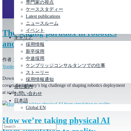
専門家の視点
ケーススタディー
Latest publications
ニュースルーム
イベント
The scaling paradox in robotics
キャリア
and physical AI
採用情報
新卒採用
中途採用
作者
ラム デヴァラジュル
,
コリン キャンベル
と
Dr Sinan
ケンブリッジコンサルタンツでの仕事
Yordem
|
3rd July 2026
|
流通
ストーリー
Download our report from the Robotics Adoption Forum which
採用情報通知
covers the industry’s big challenge of shaping robotics deployment
会社案内
at scale
お問い合わせ
日本語
Global EN
How we’re taking physical AI
from simulation to reality