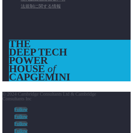
法規制に関する情報
THE
DEEP TECH
POWER
HOUSE
of
CAPGEMINI
© 2024 Cambridge Consultants Ltd & Cambridge
Consultants Inc
Follow
Follow
Follow
Follow