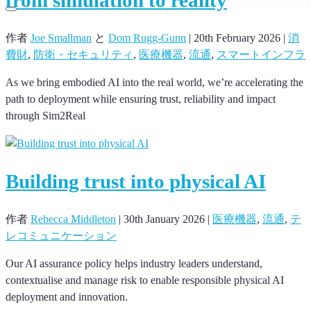
作者
Joe Smallman
と
Dom Rugg-Gunn
|
20th February 2026
|
消
費財
,
防衛・セキュリティ
,
医療機器
,
流通
,
スマートインフラ
As we bring embodied AI into the real world, we’re accelerating the
path to deployment while ensuring trust, reliability and impact
through Sim2Real
Building trust into physical AI
作者
Rebecca Middleton
|
30th January 2026
|
医療機器
,
流通
,
テ
レコミュニケーション
Our AI assurance policy helps industry leaders understand,
contextualise and manage risk to enable responsible physical AI
deployment and innovation.