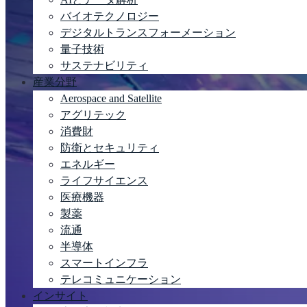
バイオテクノロジー
デジタルトランスフォーメーション
量子技術
サステナビリティ
産業分野
Aerospace and Satellite
アグリテック
消費財
防衛とセキュリティ
エネルギー
ライフサイエンス
医療機器
製薬
流通
半導体
スマートインフラ
テレコミュニケーション
インサイト