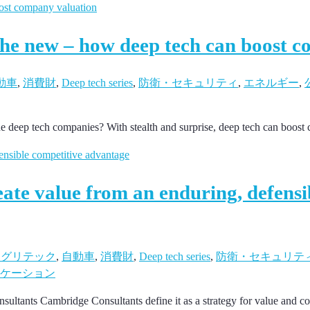
 the new – how deep tech can boost 
動車
,
消費財
,
Deep tech series
,
防衛・セキュリティ
,
エネルギー
,
e deep tech companies? With stealth and surprise, deep tech can boost
eate value from an enduring, defensi
アグリテック
,
自動車
,
消費財
,
Deep tech series
,
防衛・セキュリテ
ケーション
sultants Cambridge Consultants define it as a strategy for value and 