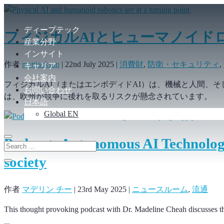
ディープテック
フィジカルAIとヒューマノイド
産業分野
インサイト
作者
mattjackson
|
22nd July 2025
|
消費財
,
防衛・セキュリティ
,
キャリア
会社案内
フィジカルAI（またはエンボディドAI）は、機械と人間、
お問い合わせ
は、欧州が競争に後れを取るリスクが懸念されています。
日本語
Global EN
Podcast: Autonomous AI Technologi
society
作者
マデリン チー
|
23rd May 2025
|
ニュースルーム
,
流通
This thought provoking podcast with Dr. Madeline Cheah discusses th