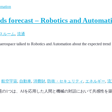
ds forecast – Robotics and Automat
スルーム
,
流通
f aerospace talked to Robotics and Automation about the expected trend 
|
航空宇宙
,
自動車
,
消費財
,
防衛・セキュリティ
,
エネルギー
,
流
の1つは、AIを応用した人間と機械の対話において共感性を