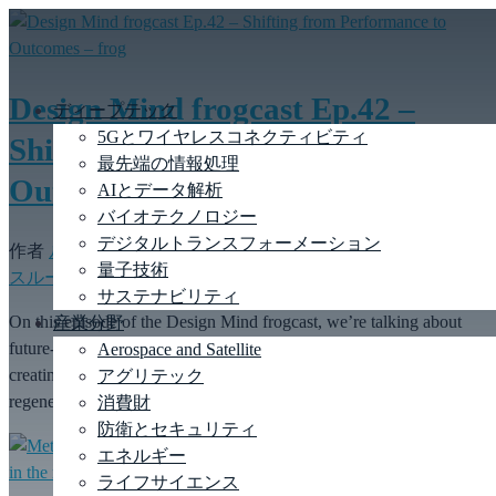
Design Mind frogcast Ep.42 –
ディープテック
5Gとワイヤレスコネクティビティ
Shifting from Performance to
最先端の情報処理
Outcomes – frog
AIとデータ解析
バイオテクノロジー
デジタルトランスフォーメーション
作者
ルース トムソン
|
11th November 2023
|
消費財
,
ニュー
量子技術
スルーム
,
流通
サステナビリティ
On this episode of the Design Mind frogcast, we’re talking about
産業分野
future-proofing products and services to connect the dots between
Aerospace and Satellite
creating experiences people love and contributing toward a more
アグリテック
regenerative future for people and planet.
消費財
防衛とセキュリティ
エネルギー
ライフサイエンス