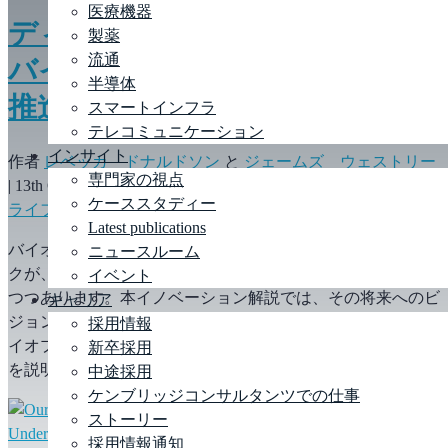
医療機器
ディープテックを融合し新たな
製薬
流通
バイオエコノミーの中で事業を
半導体
推進するには
スマートインフラ
テレコミュニケーション
インサイト
作者
レベッカ ドナルドソン
と
ジェームズ ウェストリー
専門家の視点
|
13th October 2023
|
アグリテック
,
消費財
,
最新の研究成果
,
ケーススタディー
ライフサイエンス
,
製薬
,
流通
Latest publications
バイオテクノロジーや合成生物学などの新たなディープテッ
ニュースルーム
クが、エキサイティングな新しいバイオエコノミーを形成し
イベント
つつあります。本イノベーション解説では、その将来へのビ
キャリア
ジョンを提示し、拡張性と収益性が高く、レジリエントなバ
採用情報
イオプロセスがビジネスと持続可能性にどのように役立つか
新卒採用
を説明します。
中途採用
ケンブリッジコンサルタンツでの仕事
ストーリー
採用情報通知