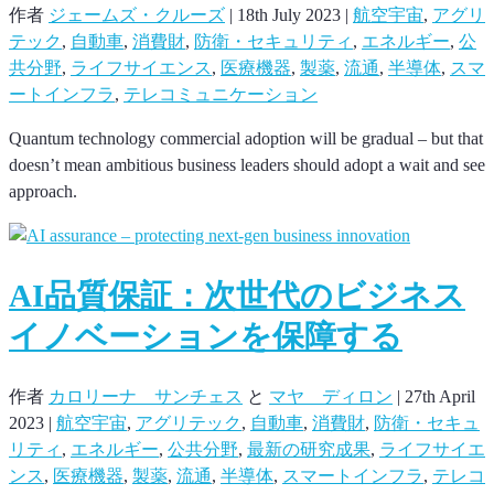
作者
ジェームズ・クルーズ
|
18th July 2023
|
航空宇宙
,
アグリ
テック
,
自動車
,
消費財
,
防衛・セキュリティ
,
エネルギー
,
公
共分野
,
ライフサイエンス
,
医療機器
,
製薬
,
流通
,
半導体
,
スマ
ートインフラ
,
テレコミュニケーション
Quantum technology commercial adoption will be gradual – but that
doesn’t mean ambitious business leaders should adopt a wait and see
approach.
AI品質保証：次世代のビジネス
イノベーションを保障する
作者
カロリーナ サンチェス
と
マヤ ディロン
|
27th April
2023
|
航空宇宙
,
アグリテック
,
自動車
,
消費財
,
防衛・セキュ
リティ
,
エネルギー
,
公共分野
,
最新の研究成果
,
ライフサイエ
ンス
,
医療機器
,
製薬
,
流通
,
半導体
,
スマートインフラ
,
テレコ