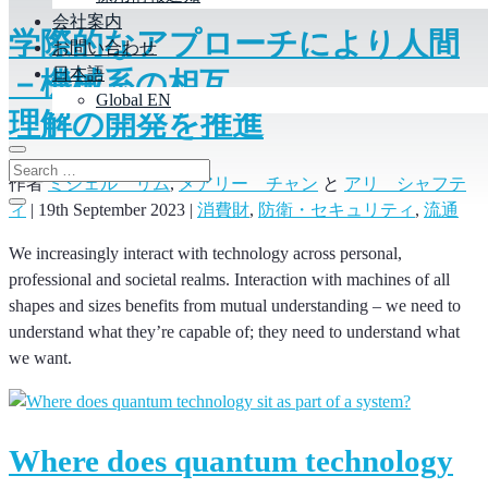
会社案内
学際的なアプローチにより人間
お問い合わせ
日本語
－機械系の相互
Global EN
理解の開発を推進
作者
ミシェル リム
,
メアリー チャン
と
アリ シャフテ
ィ
|
19th September 2023
|
消費財
,
防衛・セキュリティ
,
流通
We increasingly interact with technology across personal,
professional and societal realms. Interaction with machines of all
shapes and sizes benefits from mutual understanding – we need to
understand what they’re capable of; they need to understand what
we want.
Where does quantum technology